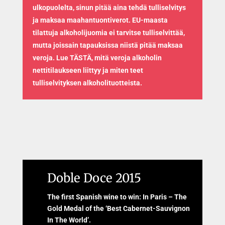
ulkopuolelta, sinun pitää aina tehdä tulliselvitys
ja maksaa maahantuontiverot. EU-maasta
tilattuja alkoholijuomia ei tarvitse tulliselvittää,
mutta joissain tapauksissa niistä pitää maksaa
veroja. Lue TÄSTÄ, mitä veroja alkoholin
nettitilaukseen liittyy ja miten teet
tulliselvityksen alkoholituotteista.
Doble Doce 2015
The first Spanish wine to win: In Paris – The
Gold Medal of the ‘Best Cabernet-Sauvignon
In The World’.