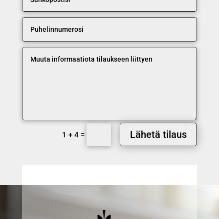
Lähetä tilaus
=
1 + 4