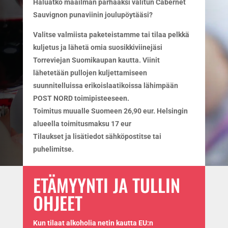
Haluatko maailman parhaaksi valitun Cabernet
Sauvignon punaviinin joulupöytääsi?
Valitse valmiista paketeistamme tai tilaa pelkkä
kuljetus ja lähetä omia suosikkiviinejäsi
Torreviejan Suomikaupan kautta. Viinit
lähetetään pullojen kuljettamiseen
suunnitelluissa erikoislaatikoissa lähimpään
POST NORD toimipisteeseen.
Toimitus muualle Suomeen 26,90 eur. Helsingin
alueella toimitusmaksu 17 eur
Tilaukset ja lisätiedot sähköpostitse tai
puhelimitse.
ETÄMYYNTI JA TULLIN
OHJEET
Kun tilaat alkoholia netin kautta EU:n