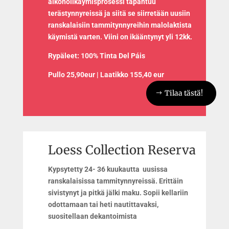
alkoholikäymisprosessi tapahtuu
terästynnyreissä ja siitä se siirretään uusiin
ranskalaisiin tammitynnyreihin malolaktista
käymistä varten. Viini on ikääntynyt yli 12kk.
Rypäleet: 100% Tinta Del Páis
Pullo 25,90eur | Laatikko 155,40 eur
Tilaa tästä!
Loess Collection Reserva
Kypsytetty 24- 36 kuukautta uusissa
ranskalaisissa tammitynnyreissä. Erittäin
sivistynyt ja pitkä jälki maku. Sopii kellariin
odottamaan tai heti nautittavaksi,
suositellaan dekantoimista