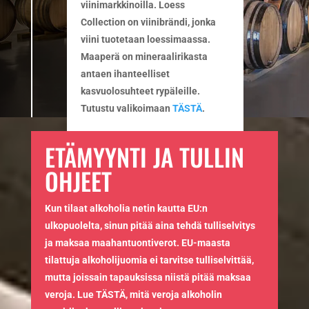
viinimarkkinoilla. Loess
Collection on viinibrändi, jonka
viini tuotetaan loessimaassa.
Maaperä on mineraalirikasta
antaen ihanteelliset
kasvuolosuhteet rypäleille.
Tutustu valikoimaan
TÄSTÄ
.
ETÄMYYNTI JA TULLIN
OHJEET
Kun tilaat alkoholia netin kautta EU:n
ulkopuolelta, sinun pitää aina tehdä tulliselvitys
ja maksaa maahantuontiverot. EU-maasta
tilattuja alkoholijuomia ei tarvitse tulliselvittää,
mutta joissain tapauksissa niistä pitää maksaa
veroja. Lue TÄSTÄ, mitä veroja alkoholin