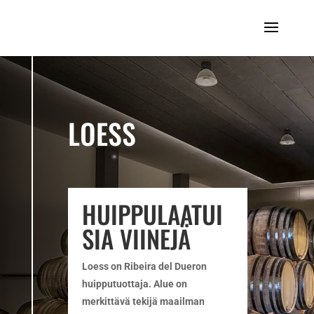
LOESS
HUIPPULAATUI
SIA VIINEJÄ
Loess on Ribeira del Dueron
huipputuottaja. Alue on
merkittävä tekijä maailman