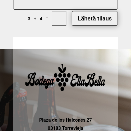
Lähetä tilaus
=
3 + 4
Plaza de los Halcones 27
03183 Torrevieja