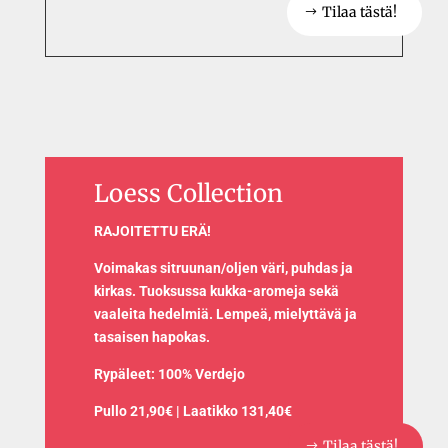
Tilaa tästä!
Loess Collection
RAJOITETTU ERÄ!
Voimakas sitruunan/oljen väri, puhdas ja
kirkas. Tuoksussa kukka-aromeja sekä
vaaleita hedelmiä. Lempeä, mielyttävä ja
tasaisen hapokas.
Rypäleet: 100% Verdejo
Pullo 21,90€ | Laatikko 131,40€
Tilaa tästä!